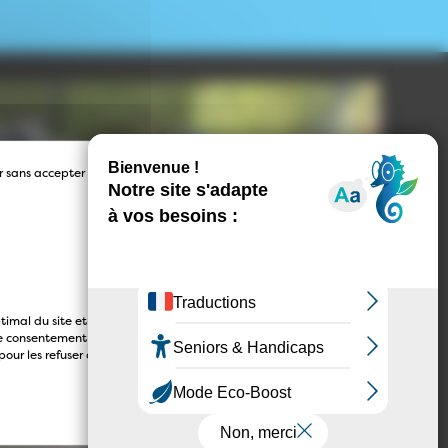
r sans accepter →
timal du site et
tre consentement à
our les refuser ou