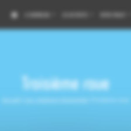
LE HUMANLAB
LES ACTIVITÉS
VOTRE PROJET
Troisième roue
Accueil
|
Les créations Humanlab
|
Troisième roue