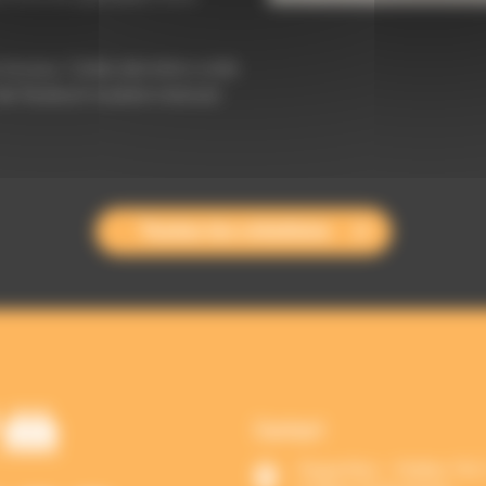
locaux. Cette dernière a été
e fauteuil roulant manuel.
Toutes les créations
Contact
Hyperlien - Halles 1 & 