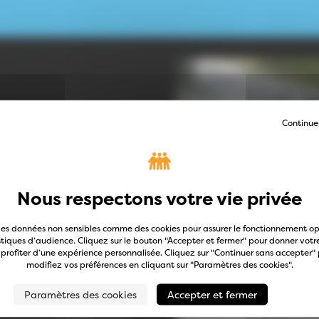
re afin de pouvoir passer des
Continue
recherches sur les systèmes
t manuel de manière
des données non sensibles comme des cookies pour assurer le fonctionnement op
qui nous ont mis sur la
istiques d’audience. Cliquez sur le bouton "Accepter et fermer" pour donner vo
 pu reproduire leur dernière
 profiter d’une expérience personnalisée. Cliquez sur "Continuer sans accepter" p
modifiez vos préférences en cliquant sur "Paramètres des cookies".
Paramètres des cookies
Accepter et fermer
 de nombreuses personnes
e à la récupération d’un