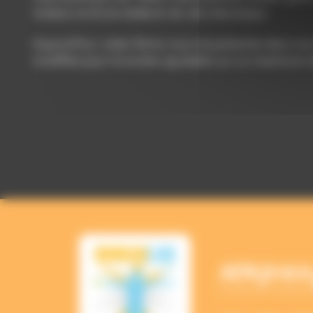
moteur et d’une batterie de vélo électrique.
Aujourd’hui, cette 3ème roue est présente dans nos 
modifiée pour la rendre ajustable sur un maximum d