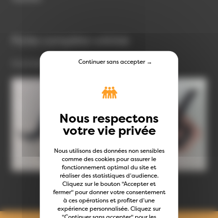
Fiche complète wikilab
Continuer sans accepter →
Le projet sur le wikilab :
Support Médiator
Nous utilisons des données non sensibles
comme des cookies pour assurer le
fonctionnement optimal du site et
réaliser des statistiques d’audience.
Cliquez sur le bouton "Accepter et
Toutes les créations
fermer" pour donner votre consentement
à ces opérations et profiter d’une
expérience personnalisée. Cliquez sur
"Continuer sans accepter" pour les