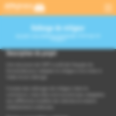
Panneau de gestion des cookies
Rallonge de mitigeur
Accueil
|
Les créations Humanlab
|
Rallonge de
mitigeur
Description du projet
Une structure de l’APF a sollicité l'équipe du
Humanlab pour adapter le mitigeur d’un évier
à
l’aide d’une rallonge.
Il existe des rallonges de mitigeur dans le
commerce, mais elles sont souvent peu adaptées
aux différents modèles de robinets et restent
relativement coûteuses.