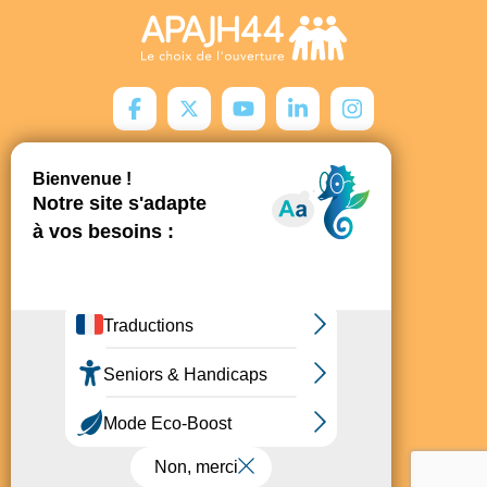
Contact
Hyperlien - Halles 1 & 2
5 Allée Frida Kahlo
44200
Nantes
Liens utiles
Cyberscope
Données personnelles
Mentions légales
Gestion des cookies