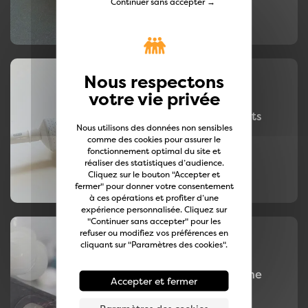
Continuer sans accepter →
Support brosse à dents
Nous utilisons des données non sensibles
comme des cookies pour assurer le
Lire plus
fonctionnement optimal du site et
réaliser des statistiques d’audience.
Cliquez sur le bouton "Accepter et
fermer" pour donner votre consentement
à ces opérations et profiter d’une
expérience personnalisée. Cliquez sur
"Continuer sans accepter" pour les
refuser ou modifiez vos préférences en
cliquant sur "Paramètres des cookies".
Bras porte smartphone
Accepter et fermer
Lire plus
Paramètres des cookies