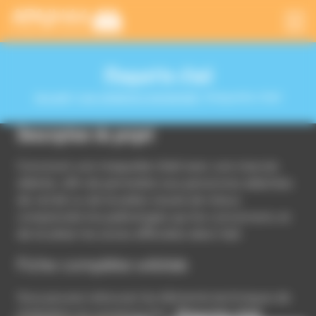
Panneau de gestion des cookies
Maquette d’œil
Accueil
|
Les créations Humanlab
|
Maquette d’œil
Description du projet
Concevoir une maquette d’œil avec une macula
altérée, afin de permettre aux personnes atteintes
de cécité ou de troubles visuels de mieux
comprendre les pathologies qui les concernent, et
de localiser les zones affectées dans l’œil.
Fiche complète wikilab
Vous pouvez retrouver les éléments techniques de
réalisation en suivant le lien :
Maquette d’œil.