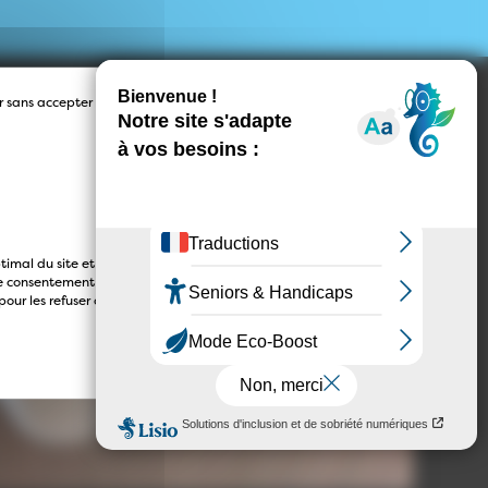
r sans accepter →
timal du site et
tre consentement à
our les refuser ou