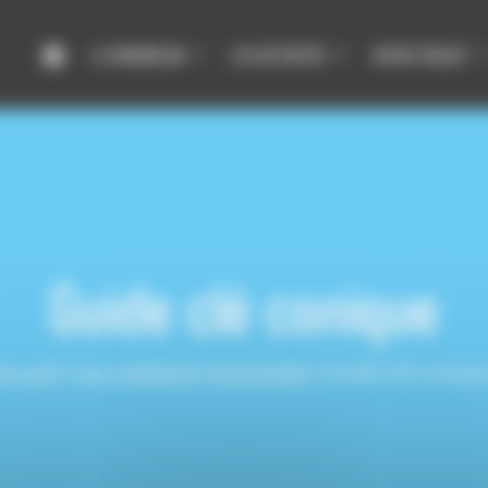
LE HUMANLAB
LES ACTIVITÉS
VOTRE PROJET
Guide clé conique
Accueil
|
Les créations Humanlab
|
Guide clé coniqu