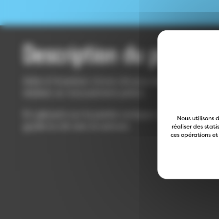
Description du projet
Aide à l’insertion d’une clé pour les personnes a
réaliser un mouvement précis.
En glissant sur la partie conique, la clé termine 
Nous utilisons 
guide la clé vers la serrure.
réaliser des stat
ces opérations et